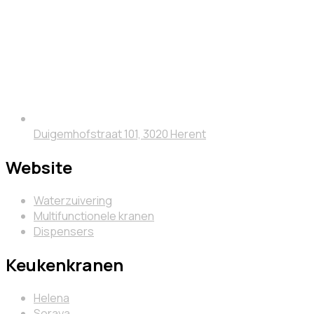
Duigemhofstraat 101, 3020 Herent
Website
Waterzuivering
Multifunctionele kranen
Dispensers
Keukenkranen
Helena
Soraya