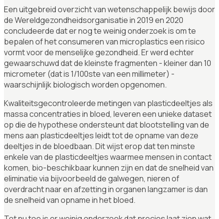
Een uitgebreid overzicht van wetenschappelijk bewijs door
de Wereldgezondheidsorganisatie in 2019 en 2020
concludeerde dat er nog te weinig onderzoek is om te
bepalen of het consumeren van microplastics een risico
vormt voor de menselijke gezondheid. Er werd echter
gewaarschuwd dat de kleinste fragmenten - kleiner dan 10
micrometer (dat is 1/100ste van een millimeter) -
waarschijnlijk biologisch worden opgenomen.
Kwaliteitsgecontroleerde metingen van plasticdeeltjes als
massa concentraties in bloed, leveren een unieke dataset
op die de hypothese ondersteunt dat blootstelling van de
mens aan plasticdeeltjes leidt tot de opname van deze
deeltjes in de bloedbaan. Dit wijst erop dat ten minste
enkele van de plasticdeeltjes waarmee mensen in contact
komen, bio-beschikbaar kunnen zijn en dat de snelheid van
eliminatie via bijvoorbeeld de galwegen, nieren of
overdracht naar en afzetting in organen langzamer is dan
de snelheid van opname in het bloed.
Tot nu toe is er weinig onderzoek dat precies laat zien wat