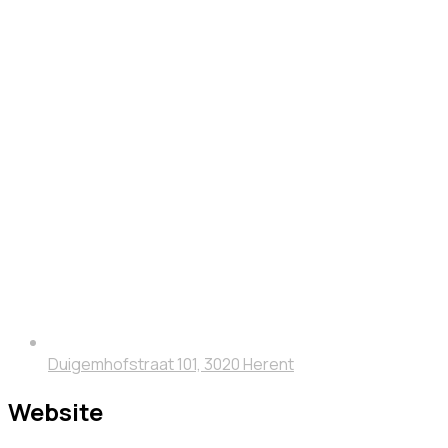
Duigemhofstraat 101, 3020 Herent
Website