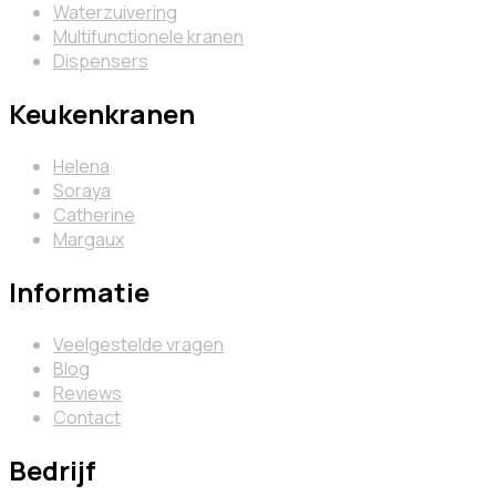
Waterzuivering
Multifunctionele kranen
Dispensers
Keukenkranen
Helena
Soraya
Catherine
Margaux
Informatie
Veelgestelde vragen
Blog
Reviews
Contact
Bedrijf